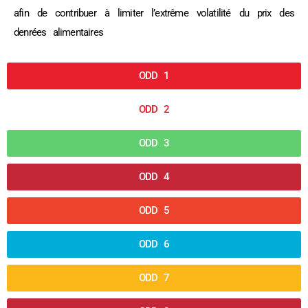
afin de contribuer à limiter l’extrême volatilité du prix des
denrées alimentaires
ODD 1
ODD 2
ODD 3
ODD 4
ODD 5
ODD 6
ODD 7