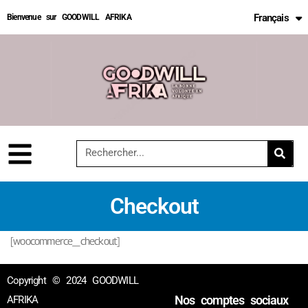
Français
Bienvenue sur GOODWILL AFRIKA
English
Checkout
[woocommerce_checkout]
Copyright © 2024 GOODWILL
Nos comptes sociaux
AFRIKA