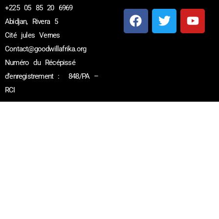
+225 05 85 20 6969
Abidjan, Rivera 5
Cité jules Vernes
Contact@goodwillafrika.org
Créer par
web ivoire
, créateur
Numéro du Récépissé
de sites web en Côte d’Ivoire
d’enregistrement : 848/PA –
RCI