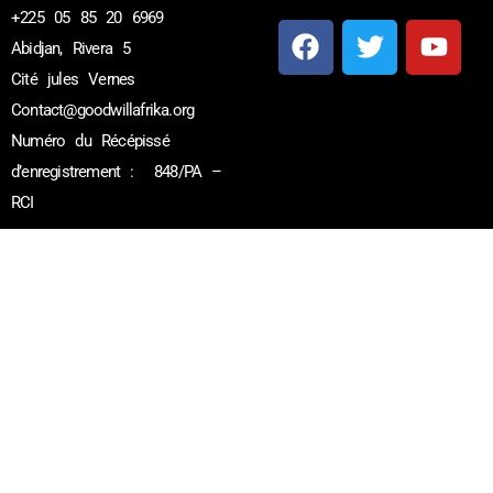
+225 05 85 20 6969
Abidjan, Rivera 5
Cité jules Vernes
Contact@goodwillafrika.org
Créer par
web ivoire
, créateur
Numéro du Récépissé
de sites web en Côte d’Ivoire
d’enregistrement : 848/PA –
RCI