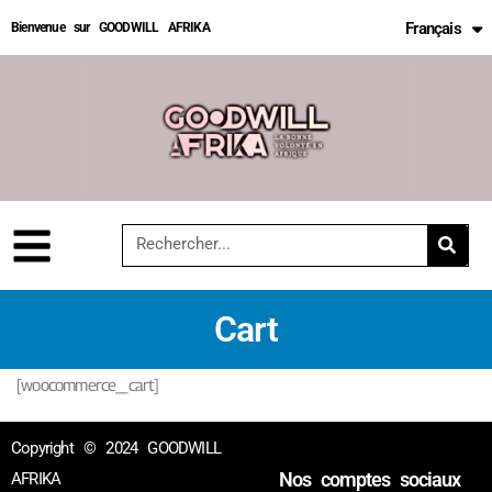
Français
Bienvenue sur GOODWILL AFRIKA
English
Cart
[woocommerce_cart]
Copyright © 2024 GOODWILL
Nos comptes sociaux
AFRIKA